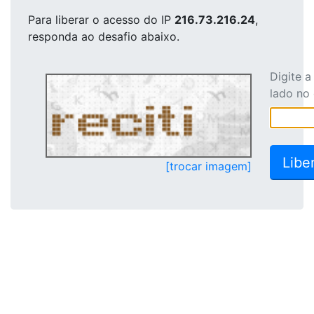
Para liberar o acesso
do IP
216.73.216.24
,
responda ao desafio abaixo.
Digite 
lado no
[trocar imagem]